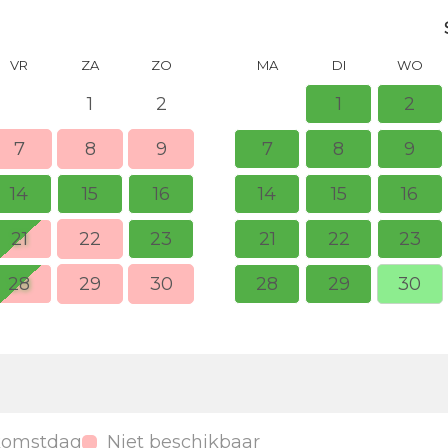
VR
ZA
ZO
MA
DI
WO
1
2
1
2
7
8
9
7
8
9
14
15
16
14
15
16
21
22
23
21
22
23
28
29
30
28
29
30
komstdag
Niet beschikbaar