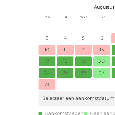
Augustus
MA
DI
WO
DO
3
4
5
6
10
11
12
13
17
18
19
20
24
25
26
27
31
Selecteer een aankomstdatum
Aankomstdagen
Geen aan