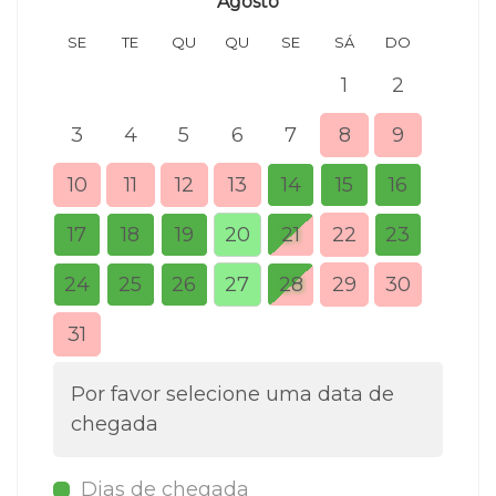
Agosto
SE
TE
QU
QU
SE
SÁ
DO
SE
1
2
3
4
5
6
7
8
9
7
10
11
12
13
14
15
16
14
17
18
19
20
21
22
23
21
24
25
26
27
28
29
30
28
31
Por favor selecione uma data de
chegada
Dias de chegada