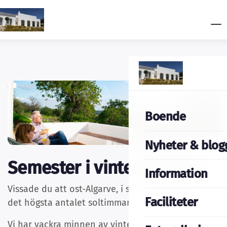
Boende
Nyheter & blog
Semester i vinterhalvåret
Information
Vissade du att ost-Algarve, i södra Portugal, har
Faciliteter
det högsta antalet soltimmar under vintern?
Vi har vackra minnen av vintern i Algarve. Runt 10