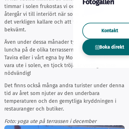
Fotogalleri
timmar i solen frukostas vi och kring halv fem
återgår vi till interiört när solen går ned. Då blir
det verkligen kallare och att vara inne är mer
bekvämt.
Kontakt
Även under dessa månader tycker vi om att
Boka direkt
luncha på de olika terrasserna i Olhao, Fuseta,
Tavira eller i vårt egna by Moncarapacho. Bra att
vara ute i solen, en tjock tröja är verkligen inte
nödvändig!
Det finns också många andra turister under denna
tid av året som njuter av den underbara
temperaturen och den gemytliga kryddningen i
restauranger och butiker.
Foto: yoga ute på terrassen i december