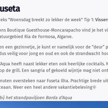
Fuseta
eeks "Woensdag breekt zo lekker de week" Tip 1:
Visser
 ons Boutique Guesthouse-Moncarapacho vind je het vi
tuurgebied Ria de Formosa, Algarve.
n een gezinnetje, je kunt er namelijk voor de “deur” 
 dus veilig voor jong en oud en ook de strandwacht hou
Aqua heeft naast lekker eten ook heerlijke cocktails. N
 op de grill. Een sangria of gekoeld wijntje mag niet o
nuten oversteken naar Fuseta Ilha. Prachtige brede ui
ceaan. Weer een heel andere vakantiebeleving🌞
bij het strandpaviljoen Borda d’Aqua