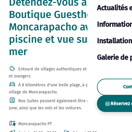
Détendez-vous à la
Actualités 
Boutique Guesthouse-
Informatio
Moncarapacho avec
piscine et vue sur la
Installatio
mer
Galerie de 
Entouré de villages authentiques et de beaux oliviers
et orangers
À 8 kilomètres d'une belle plage, à proximité du
Con
village de Moncarapacho.
Nos Suites peuvent également être réservées via By
Réservez 
June, ainsi que les vols et les voitures.
Moncarapacho PT