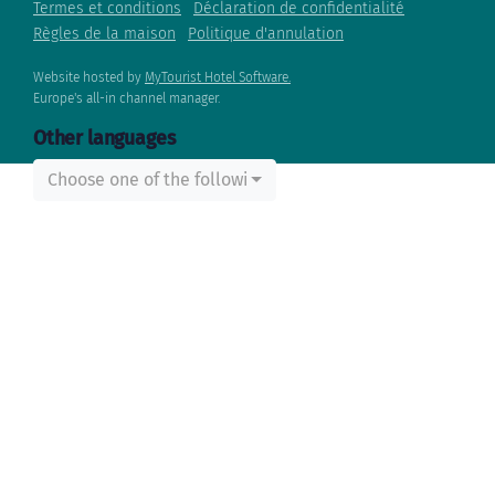
Termes et conditions
Déclaration de confidentialité
Règles de la maison
Politique d'annulation
Website hosted by
MyTourist Hotel Software.
Europe's all-in channel manager.
Other languages
Choose one of the following...