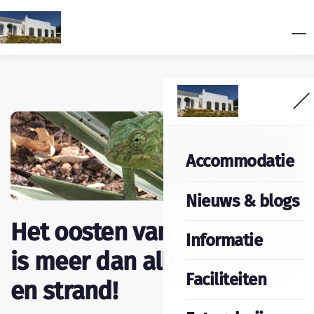
Accommodatie
Nieuws & blogs
Het oosten van de Algarve
Informatie
is meer dan alleen zon, zee
Faciliteiten
en strand!