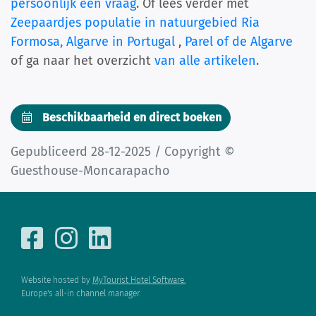
persoonlijk een vraag
. Of lees verder met
Zeepaardjes populatie in natuurgebied Ria
Formosa, Algarve in Portugal
,
Parel of de Algarve
of ga naar het overzicht
van alle artikelen
.
Beschikbaarheid en direct boeken
Gepubliceerd 28-12-2025 / Copyright ©
Guesthouse-Moncarapacho
Website hosted by
MyTourist Hotel Software.
Europe's all-in channel manager.