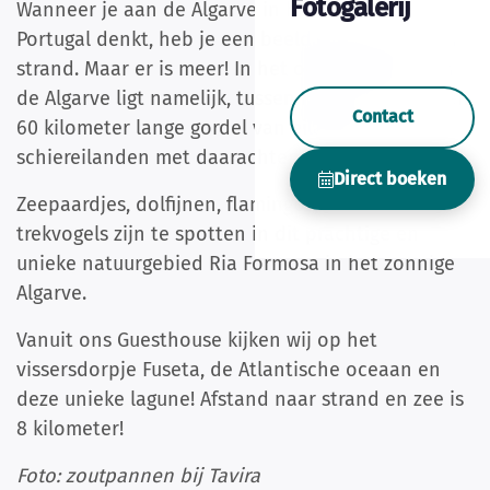
Fotogalerij
Wanneer je aan de Algarve in het zuiden van
Portugal denkt, heb je een beeld van zon, zee en
strand. Maar er is meer! In het oostelijk deel van
de Algarve ligt namelijk, tussen Faro en Tavira, een
Contact
60 kilometer lange gordel van eilanden en
schiereilanden met daarachter een lagune.
Direct boeken
Zeepaardjes, dolfijnen, flamingos, kameleons,
trekvogels zijn te spotten in dit prachtige en
unieke natuurgebied Ria Formosa in het zonnige
Algarve.
Vanuit ons Guesthouse kijken wij op het
vissersdorpje Fuseta, de Atlantische oceaan en
deze unieke lagune! Afstand naar strand en zee is
8 kilometer!
Foto: zoutpannen bij Tavira