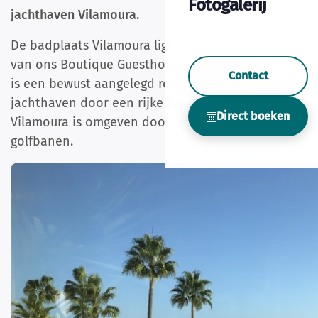
Fotogalerij
jachthaven Vilamoura.
De badplaats Vilamoura ligt op een half uur rijden
van ons Boutique Guesthouse-Moncarapacho. Het
Contact
is een bewust aangelegd recreatieoord met
jachthaven door een rijke bankier uit Lissabon.
Direct boeken
Vilamoura is omgeven door prachtige stranden en
golfbanen.