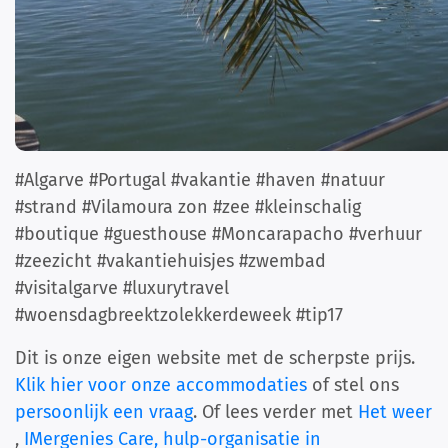
#Algarve #Portugal #vakantie #haven #natuur
#strand #Vilamoura zon #zee #kleinschalig
#boutique #guesthouse #Moncarapacho #verhuur
#zeezicht #vakantiehuisjes #zwembad
#visitalgarve #luxurytravel
#woensdagbreektzolekkerdeweek #tip17
Dit is onze eigen website met de scherpste prijs.
Klik hier voor onze accommodaties
of stel ons
persoonlijk een vraag
. Of lees verder met
Het weer
,
IMergenies Care, hulp-organisatie in