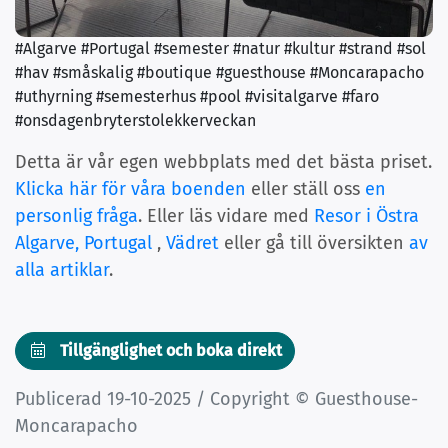
#Algarve #Portugal #semester #natur #kultur #strand #sol
#hav #småskalig #boutique #guesthouse #Moncarapacho
#uthyrning #semesterhus #pool #visitalgarve #faro
#onsdagenbryterstolekkerveckan
Detta är vår egen webbplats med det bästa priset.
Klicka här för våra boenden
eller ställ oss
en
personlig fråga
. Eller läs vidare med
Resor i Östra
Algarve, Portugal
,
Vädret
eller gå till översikten
av
alla artiklar
.
Tillgänglighet och boka direkt
Publicerad 19-10-2025 / Copyright © Guesthouse-
Moncarapacho