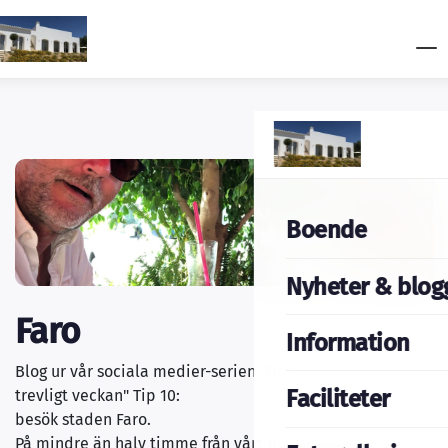
Boende
Nyheter & blog
Faro
Information
Blog ur vår sociala medier-serien "Onsdagen bryter så
Faciliteter
trevligt veckan" Tip 10:
besök staden Faro.
På mindre än halv timme från vårt Boutique Guesthouse-