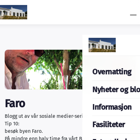
Overnatting
Nyheter og bl
Faro
Informasjon
Blogg ut av vår sosiale medier-serien "Onsdag bryter uke"
Fasiliteter
Tip 10:
besøk byen Faro.
På mindre enn halv time fra vårt Boutique Guesthouse-