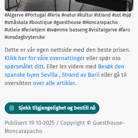
#Algarve #Portugal #ferie #natur #kultur #strand #sol #sjø
#småskala #boutique #guesthouse #Moncarapacho
#utleie #feriehjem #svømme basseng #visitalgarve #faro
#onsdagbryteruke
Dette er vår egen nettside med den beste prisen.
Klikk her for våre overnattinger
eller spør oss
spørsmålet ditt
. Eller les videre med
Besøk den
spanske byen Sevilla
,
Strand av Baril
eller gå til
oversikten
over alle artikler
.
Sjekk tilgjengelighet og bestill nå
Publisert 19-10-2025 / Copyright © Guesthouse-
Moncarapacho