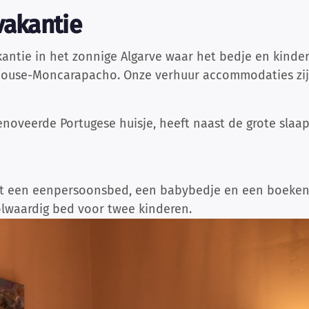
vakantie
antie in het zonnige Algarve waar het bedje en kinders
house-Moncarapacho. Onze verhuur accommodaties zijn
renoveerde Portugese huisje, heeft naast de grote sla
t een eenpersoonsbed, een babybedje en een boekenkas
olwaardig bed voor twee kinderen.