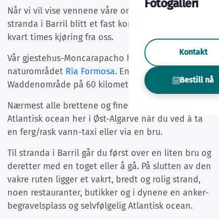
Fotogalleri
Når vi vil vise vennene våre omgivelsene her, er
stranda i Barril blitt et fast komponent, ca. en
kvart times kjøring fra oss.
Kontakt
Vår gjestehus-Moncarapacho har utsikt over
naturområdet
Ria Formosa
. En slags
Bestill nå
Waddenområde på 60 kilometer lang!
Nærmest alle brettene og fine strenderne ved
Atlantisk ocean her i Øst-Algarve når du ved å ta
en ferg/rask vann-taxi eller via en bru.
Til stranda i Barril går du først over en liten bru og
deretter med en toget eller å gå. På slutten av den
vakre ruten ligger et vakrt, bredt og rolig strand,
noen restauranter, butikker og i dynene en anker-
begravelsplass og selvfølgelig Atlantisk ocean.