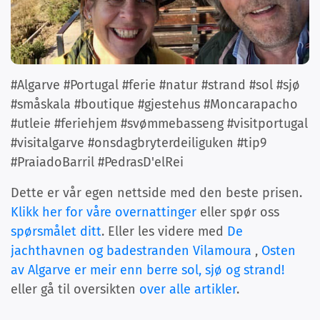
#Algarve #Portugal #ferie #natur #strand #sol #sjø
#småskala #boutique #gjestehus #Moncarapacho
#utleie #feriehjem #svømmebasseng #visitportugal
#visitalgarve #onsdagbryterdeiliguken #tip9
#PraiadoBarril #PedrasD'elRei
Dette er vår egen nettside med den beste prisen.
Klikk her for våre overnattinger
eller spør oss
spørsmålet ditt
. Eller les videre med
De
jachthavnen og badestranden Vilamoura
,
Osten
av Algarve er meir enn berre sol, sjø og strand!
eller gå til oversikten
over alle artikler
.