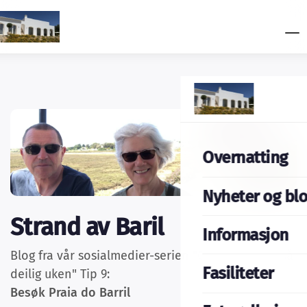
Overnatting
Nyheter og bl
Strand av Baril
Informasjon
Blog fra vår sosialmedier-serien "Onsdag bryter så
Fasiliteter
deilig uken" Tip 9:
Besøk Praia do Barril