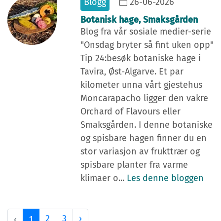
Blogg
26-06-2026
Botanisk hage, Smaksgården
Blog fra vår sosiale medier-serie
"Onsdag bryter så fint uken opp"
Tip 24:besøk botaniske hage i
Tavira, Øst-Algarve. Et par
kilometer unna vårt gjestehus
Moncarapacho ligger den vakre
Orchard of Flavours eller
Smaksgården. I denne botaniske
og spisbare hagen finner du en
stor variasjon av frukttrær og
spisbare planter fra varme
klimaer o...
Les denne bloggen
2
3
›
‹
1