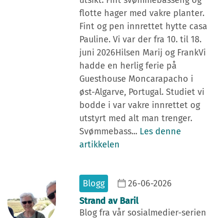
utsikt. Fint svømmebasseng og
flotte hager med vakre planter.
Fint og pen innrettet hytte casa
Pauline. Vi var der fra 10. til 18.
juni 2026Hilsen Marij og FrankVi
hadde en herlig ferie på
Guesthouse Moncarapacho i
øst-Algarve, Portugal. Studiet vi
bodde i var vakre innrettet og
utstyrt med alt man trenger.
Svømmebass...
Les denne
artikkelen
Blogg
26-06-2026
Strand av Baril
Blog fra vår sosialmedier-serien