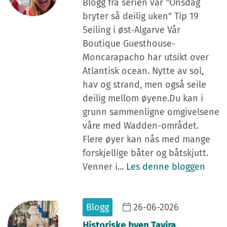
Blogg fra serien vår "Onsdag
bryter så deilig uken" Tip 19
Seiling i øst-Algarve Vår
Boutique Guesthouse-
Moncarapacho har utsikt over
Atlantisk ocean. Nytte av sol,
hav og strand, men også seile
deilig mellom øyene.Du kan i
grunn sammenligne omgivelsene
våre med Wadden-området.
Flere øyer kan nås med mange
forskjellige båter og båtskjutt.
Venner i...
Les denne bloggen
Blogg
26-06-2026
Historiske byen Tavira