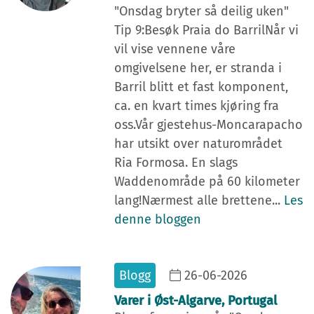
"Onsdag bryter så deilig uken"
Tip 9:Besøk Praia do BarrilNår vi
vil vise vennene våre
omgivelsene her, er stranda i
Barril blitt et fast komponent,
ca. en kvart times kjøring fra
oss.Vår gjestehus-Moncarapacho
har utsikt over naturområdet
Ria Formosa. En slags
Waddenområde på 60 kilometer
lang!Nærmest alle brettene...
Les
denne bloggen
Blogg
26-06-2026
Varer i Øst-Algarve, Portugal