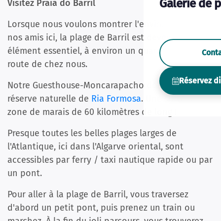
Galerie de 
Visitez Praia do Barril
Lorsque nous voulons montrer l'environnement à
nos amis ici, la plage de Barril est devenue un
élément essentiel, à environ un quart d'heure de
Cont
route de chez nous.
Réservez d
Notre Guesthouse-Moncarapacho donne sur la
réserve naturelle de
Ria Formosa
. Une sorte de
zone de marais de 60 kilomètres de long !
Presque toutes les belles plages larges de
l'Atlantique, ici dans l'Algarve oriental, sont
accessibles par ferry / taxi nautique rapide ou par
un pont.
Pour aller à la plage de Barril, vous traversez
d'abord un petit pont, puis prenez un train ou