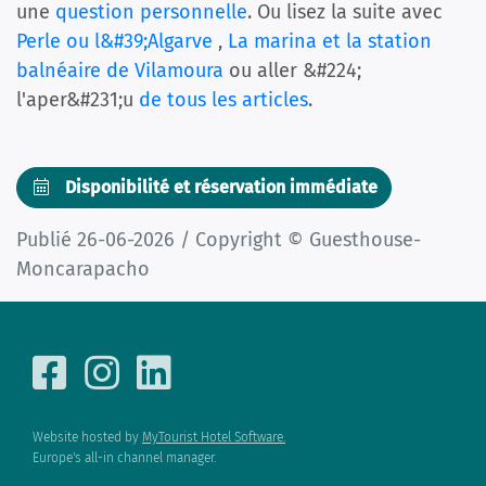
une
question personnelle
. Ou lisez la suite avec
Perle ou l&#39;Algarve
,
La marina et la station
balnéaire de Vilamoura
ou aller &#224;
l'aper&#231;u
de tous les articles
.
Disponibilité et réservation immédiate
Publié 26-06-2026 / Copyright © Guesthouse-
Moncarapacho
Website hosted by
MyTourist Hotel Software.
Europe's all-in channel manager.