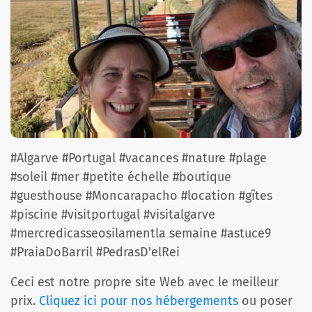
#Algarve #Portugal #vacances #nature #plage
#soleil #mer #petite échelle #boutique
#guesthouse #Moncarapacho #location #gîtes
#piscine #visitportugal #visitalgarve
#mercredicasseosilamentla semaine #astuce9
#PraiaDoBarril #PedrasD'elRei
Ceci est notre propre site Web avec le meilleur
prix.
Cliquez ici pour nos hébergements
ou poser