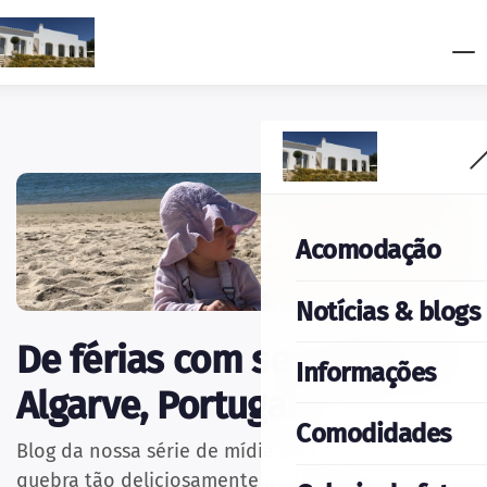
Acomodação
Notícias & blogs
De férias com seu bebê no
Informações
Algarve, Portugal.
Comodidades
Blog da nossa série de mídia social "Quarta-feira
quebra tão deliciosamente a semana" Dica 11
com