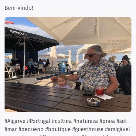
Bem-vindo!
#Algarve #Portugal #cultura #natureza #praia #sol
#mar #pequeno #boutique #guesthouse #amigável