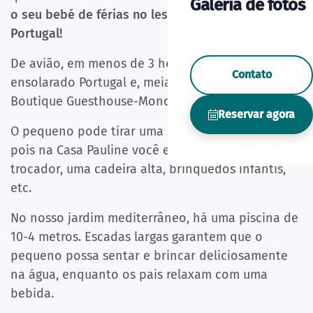
Galeria de fotos
o seu bebé de férias no leste do Algarve, em
Portugal!
De avião, em menos de 3 horas, chega ao
Contato
ensolarado Portugal e, meia hora depois, está no
Boutique Guesthouse-Moncarapacho!
Reservar agora
O pequeno pode tirar uma soneca imediatamente,
pois na Casa Pauline você encontra um berço, um
trocador, uma cadeira alta, brinquedos infantis,
etc.
No nosso jardim mediterrâneo, há uma piscina de
10-4 metros. Escadas largas garantem que o
pequeno possa sentar e brincar deliciosamente
na água, enquanto os pais relaxam com uma
bebida.