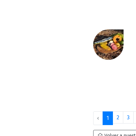
2
3
‹
1
Volver a nuest