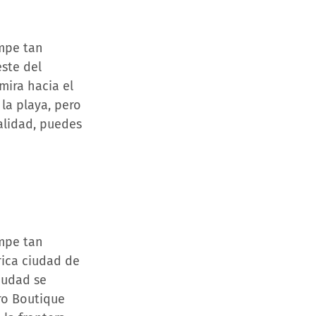
ompe tan
ste del
ira hacia el
 la playa, pero
alidad, puedes
ompe tan
rica ciudad de
ciudad se
ro Boutique