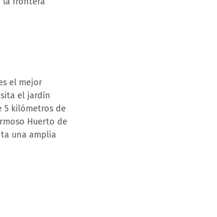
la frontera
es el mejor
ita el jardín
e 5 kilómetros de
ermoso Huerto de
nta una amplia